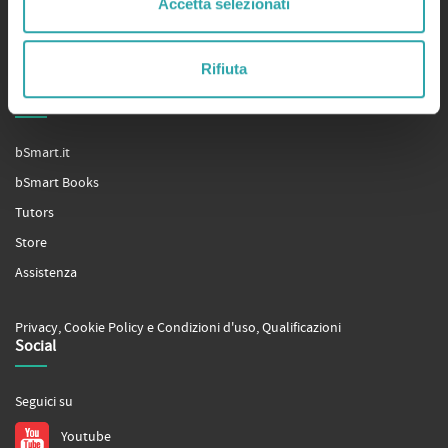
Accetta selezionati
Manifesto
Made by bSmart Labs srl
Rifiuta
P.IVA: 03728130968
Servizi
bSmart.it
bSmart Books
Tutors
Store
Assistenza
Privacy
,
Cookie Policy
e
Condizioni d'uso
,
Qualificazioni
Social
Seguici su
Youtube