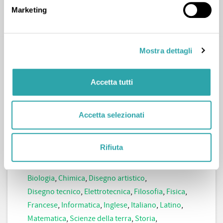
Marketing
CONTATTA
Mostra dettagli
Accetta tutti
Accetta selezionati
Gaetano A.
47
LEZIONI COMPLETATE
7
RECENSIONI
Rifiuta
Arte
,
Lingue straniere
,
Materie tecniche
,
Materie umanistiche
,
Scienze
,
Architettura
,
Biologia
,
Chimica
,
Disegno artistico
,
Disegno tecnico
,
Elettrotecnica
,
Filosofia
,
Fisica
,
Francese
,
Informatica
,
Inglese
,
Italiano
,
Latino
,
Matematica
,
Scienze della terra
,
Storia
,