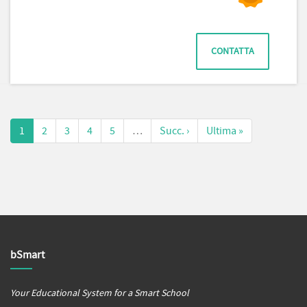
CONTATTA
1
2
3
4
5
…
Succ. ›
Ultima »
bSmart
Your Educational System for a Smart School