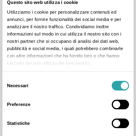
Questo sito web utilizza i cookie
Utilizziamo i cookie per personalizzare contenuti ed
annunci, per fornire funzionalità dei social media e per
analizzare il nostro traffico. Condividiamo inoltre
informazioni sul modo in cui utilizza il nostro sito con i
nostri partner che si occupano di analisi dei dati web,
Anna L.
pubblicità e social media, i quali potrebbero combinarle
54
LEZIONI COMPLETATE
2
RECENSIONI
con altre informazioni che ha fornito loro o che hanno
Lingue straniere
,
Materie tecniche
,
raccolto dal suo utilizzo dei loro servizi.
Materie umanistiche
,
Scienze
,
Biologia
,
Chimica
,
Disegno tecnico
,
Fisica
,
Francese
,
Inglese
,
Italiano
,
Selezione
Necessari
del
Matematica
,
Scienze della terra
,
Statistica
,
consenso
Tecnologia
Preferenze
Statistiche