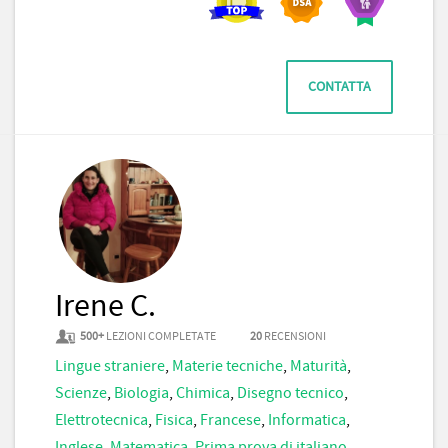
CONTATTA
Irene C.
500+
LEZIONI COMPLETATE
20
RECENSIONI
Lingue straniere
,
Materie tecniche
,
Maturità
,
Scienze
,
Biologia
,
Chimica
,
Disegno tecnico
,
Elettrotecnica
,
Fisica
,
Francese
,
Informatica
,
Inglese
,
Matematica
,
Prima prova di italiano
,