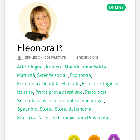
Eleonora P.
269
LEZIONI COMPLETATE
2
RECENSIONI
Arte
,
Lingue straniere
,
Materie umanistiche
,
Maturità
,
Scienze sociali
,
Economia
,
Economia aziendale
,
Filosofia
,
Francese
,
Inglese
,
Italiano
,
Prima prova di italiano
,
Psicologia
,
Seconda prova di matematica
,
Sociologia
,
Spagnolo
,
Storia
,
Storia del cinema
,
Storia dell'arte
,
Test ammissione Università