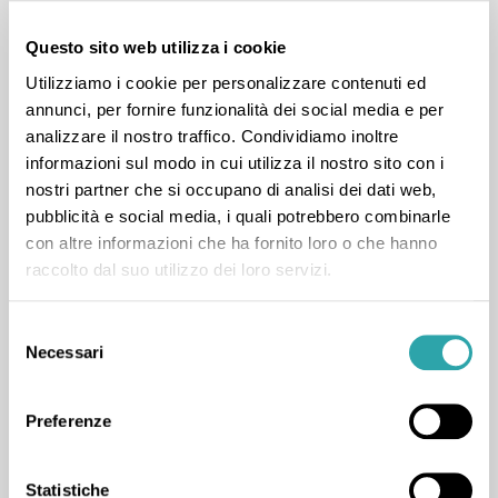
dialogo con i genitori dei miei studenti, per chiarire
Questo sito web utilizza i cookie
qualsiasi loro dubbio o per fornire qualsivoglia
Utilizziamo i cookie per personalizzare contenuti ed
consiglio, e sono molto flessibile con gli orari delle mie
annunci, per fornire funzionalità dei social media e per
lezioni.
analizzare il nostro traffico. Condividiamo inoltre
informazioni sul modo in cui utilizza il nostro sito con i
nostri partner che si occupano di analisi dei dati web,
pubblicità e social media, i quali potrebbero combinarle
18 voti positivi e 8 recensioni
con altre informazioni che ha fornito loro o che hanno
raccolto dal suo utilizzo dei loro servizi.
Selezione
Necessari
del
consenso
Lezione di Spagnolo
Preferenze
+1
da Leonardo S.
(13 febbraio 2026)
"Mi sono trovato molto bene"
Statistiche