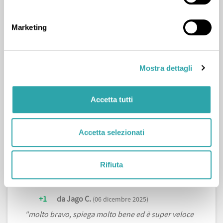
Marketing
Lezione di Spagnolo
Mostra dettagli
+1
da Leonardo S.
(11 dicembre 2025)
"Mi sono trovato molto bene, molto gentile e
Accetta tutti
disponibile"
Accetta selezionati
Rifiuta
Lezione di Storia dell'arte
+1
da Jago C.
(06 dicembre 2025)
"molto bravo, spiega molto bene ed è super veloce