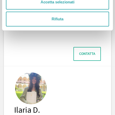
Accetta selezionati
Antonella R.
12
LEZIONI COMPLETATE
Rifiuta
Materie umanistiche
,
Scienze
,
Italiano
,
Matematica
,
Storia
CONTATTA
Ilaria D.