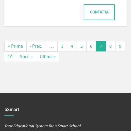
CONTATTA
« Prima
‹ Prec.
…
3
4
5
6
7
8
9
10
Succ. ›
Ultima »
bSmart
Your Educational System for a Smart School