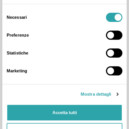
Lingue straniere
,
Materie umanistiche
,
Maturità
,
Scienze
,
Scienze sociali
,
Biologia
,
Diritto
,
Filosofia
,
Selezione
Necessari
Inglese
,
Italiano
,
Latino
,
Prima prova di italiano
,
del
consenso
Psicologia
,
Scienze della terra
,
Sociologia
,
Storia
Preferenze
Statistiche
Marketing
CONTATTA
Mostra dettagli
Accetta tutti