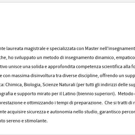
e laureata magistrale e specializzata con Master nell'insegnamento 
che, ho sviluppato un metodo di insegnamento dinamico, empatico e 
tivo unisce una solida e approfondita competenza scientifica alla fo
re con massima disinvoltura tra diverse discipline, offrendo un supp
a: Chimica, Biologia, Scienze Naturali (per tutti gli indirizzi delle s
ografia e supporto mirato per il Latino (biennio superiori). Metodo 
estazione e ottimizzando i tempi di preparazione. Che si tratti di 
te acquisire sicurezza e autonomia nello studio, garantisco percors
nto sereno e stimolante.