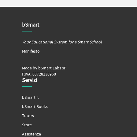
bSmart
Your Educational System for a Smart School
Manifesto
Made by bSmart Labs srl
P.IVA: 03728130968
Servizi
bSmart.it
bSmart Books
Tutors
Store
Assistenza