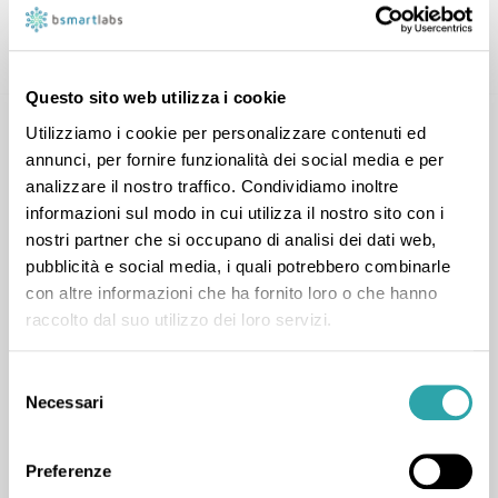
CONTATTA
Questo sito web utilizza i cookie
Utilizziamo i cookie per personalizzare contenuti ed
annunci, per fornire funzionalità dei social media e per
analizzare il nostro traffico. Condividiamo inoltre
informazioni sul modo in cui utilizza il nostro sito con i
nostri partner che si occupano di analisi dei dati web,
pubblicità e social media, i quali potrebbero combinarle
Rosa Isabel G.
con altre informazioni che ha fornito loro o che hanno
7
LEZIONI COMPLETATE
raccolto dal suo utilizzo dei loro servizi.
Lingue straniere
,
Materie umanistiche
,
Greco
,
Inglese
,
Italiano
,
Latino
,
Spagnolo
,
Storia
Selezione
Necessari
del
consenso
Preferenze