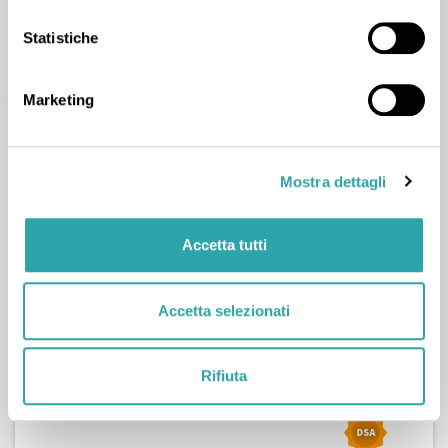
Statistiche
CONTATTA
Marketing
Mostra dettagli
Accetta tutti
Cecilia D.
29
LEZIONI COMPLETATE
Accetta selezionati
Scienze
,
Biologia
,
Chimica
,
Matematica
,
Scienze della terra
,
Statistica
Rifiuta