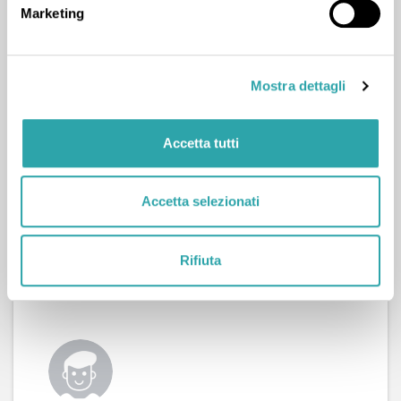
Marketing
Lezione di Biologia
+1
da Leonardo S.
(23 gennaio 2026)
"Tutor gentilissima e simpaticisissima"
Mostra dettagli
Accetta tutti
Accetta selezionati
Lezione di Biologia
+1
da Leonardo S.
(12 gennaio 2026)
"Mi sono trovato molto bene, molto gentile e
Rifiuta
disponibile"