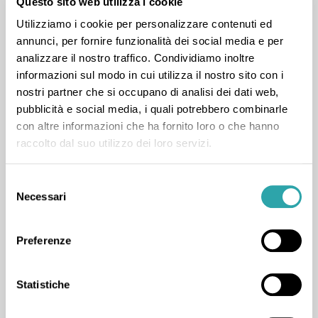
reciproca, organizzare al meglio il lavoro e partire.
Questo sito web utilizza i cookie
Utilizziamo i cookie per personalizzare contenuti ed
annunci, per fornire funzionalità dei social media e per
analizzare il nostro traffico. Condividiamo inoltre
16 voti positivi e 6 recensioni
informazioni sul modo in cui utilizza il nostro sito con i
nostri partner che si occupano di analisi dei dati web,
pubblicità e social media, i quali potrebbero combinarle
con altre informazioni che ha fornito loro o che hanno
raccolto dal suo utilizzo dei loro servizi.
Lezione di Biologia
Selezione
Necessari
del
+1
da Leonardo S.
(28 gennaio 2026)
consenso
"Mi sono trovato benissimo"
Preferenze
Statistiche