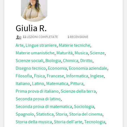
Giulia R.
11
LEZIONI COMPLETATE
1
RECENSIONE
Arte
,
Lingue straniere
,
Materie tecniche
,
Materie umanistiche
,
Maturità
,
Musica
,
Scienze
,
Scienze sociali
,
Biologia
,
Chimica
,
Diritto
,
Disegno tecnico
,
Economia
,
Economia aziendale
,
Filosofia
,
Fisica
,
Francese
,
Informatica
,
Inglese
,
Italiano
,
Latino
,
Matematica
,
Pittura
,
Prima prova di italiano
,
Scienze della terra
,
Seconda prova di latino
,
Seconda prova di matematica
,
Sociologia
,
Spagnolo
,
Statistica
,
Storia
,
Storia del cinema
,
Storia della musica
,
Storia dell'arte
,
Tecnologia
,