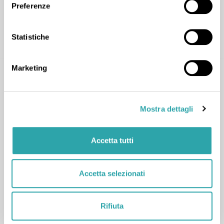
Preferenze
CONTATTA
Statistiche
Marketing
Mostra dettagli
Veronica Angelica M.
Accetta tutti
Arte
,
Lingue straniere
,
Materie umanistiche
,
Accetta selezionati
Francese
,
Inglese
,
Italiano
,
Latino
,
Storia
,
Storia dell'arte
,
Tedesco
Rifiuta