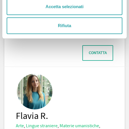
Accetta selezionati
Katia S.
Scienze sociali
,
Diritto
,
Economia
Rifiuta
CONTATTA
Flavia R.
Arte
,
Lingue straniere
,
Materie umanistiche
,