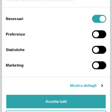
Selezione
Fabiana P.
Necessari
del
consenso
Materie umanistiche
,
Italiano
,
Storia
Preferenze
Statistiche
Marketing
CONTATTA
Mostra dettagli
Accetta tutti