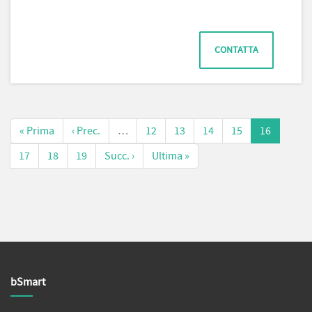
CONTATTA
« Prima
‹ Prec.
…
12
13
14
15
16
17
18
19
Succ. ›
Ultima »
bSmart