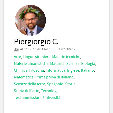
Piergiorgio C.
4
LEZIONI COMPLETATE
2
RECENSIONI
Arte
,
Lingue straniere
,
Materie tecniche
,
Materie umanistiche
,
Maturità
,
Scienze
,
Biologia
,
Chimica
,
Filosofia
,
Informatica
,
Inglese
,
Italiano
,
Matematica
,
Prima prova di italiano
,
Scienze della terra
,
Spagnolo
,
Storia
,
Storia dell'arte
,
Tecnologia
,
Test ammissione Università