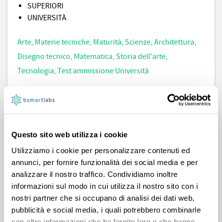
SUPERIORI
UNIVERSITÀ
Arte
,
Materie tecniche
,
Maturità
,
Scienze
,
Architettura
,
Disegno tecnico
,
Matematica
,
Storia dell'arte
,
Tecnologia
,
Test ammissione Università
Biografia
Questo sito web utilizza i cookie
Federico II
Utilizziamo i cookie per personalizzare contenuti ed
Architettura
annunci, per fornire funzionalità dei social media e per
analizzare il nostro traffico. Condividiamo inoltre
Ciao sono MariaGiovanna, ho frequentato il liceo
informazioni sul modo in cui utilizza il nostro sito con i
scientifico e proseguito gli studi in architettura ciclo
nostri partner che si occupano di analisi dei dati web,
unico 5UE. Sono disponibili per ripetizioni ai ragazzi che
pubblicità e social media, i quali potrebbero combinarle
studiano al geometra, matematica ai ragazzi delle
con altre informazioni che ha fornito loro o che hanno