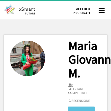
ACCEDI O
REGISTRATI
Maria
Giovan
M.
3
LEZIONI
COMPLETATE
1
RECENSIONE