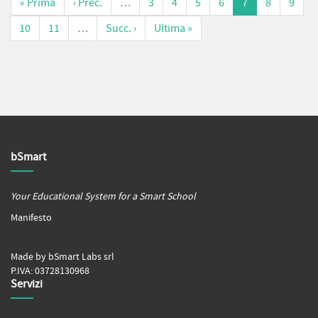
« Prima
‹ Prec.
…
3
4
5
6
7
8
9
10
11
…
Succ. ›
Ultima »
bSmart
Your Educational System for a Smart School
Manifesto
Made by bSmart Labs srl
P.IVA: 03728130968
Servizi