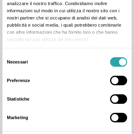
analizzare il nostro traffico. Condividiamo inoltre
informazioni sul modo in cui utilizza il nostro sito con i
Davide S.
nostri partner che si occupano di analisi dei dati web,
pubblicità e social media, i quali potrebbero combinarle
1
LEZIONE COMPLETATA
con altre informazioni che ha fornito loro o che hanno
Materie umanistiche
,
Maturità
,
Greco
,
Italiano
,
raccolto dal suo utilizzo dei loro servizi.
Latino
,
Prima prova di italiano
,
Seconda prova di greco
,
Seconda prova di latino
,
Selezione
Storia
Necessari
del
consenso
Preferenze
Statistiche
CONTATTA
Marketing