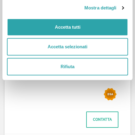
Mostra dettagli
Accetta tutti
Sara D.
Accetta selezionati
76
LEZIONI COMPLETATE
Lingue straniere
,
Materie umanistiche
,
Scienze
,
Scienze sociali
,
Diritto
,
Francese
,
Inglese
,
Italiano
,
Rifiuta
Matematica
,
Scienze della terra
,
Storia
,
Tedesco
CONTATTA