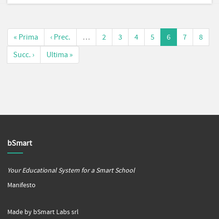
« Prima
‹ Prec.
…
2
3
4
5
6
7
8
Succ. ›
Ultima »
bSmart
Your Educational System for a Smart School
Manifesto
Made by bSmart Labs srl