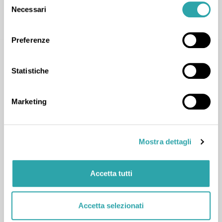
Necessari
del
CONTATTA
consenso
Preferenze
Statistiche
Marketing
Eugenia C.
1
LEZIONE COMPLETATA
Mostra dettagli
Materie tecniche
,
Maturità
,
Scienze
,
Disegno tecnico
,
Fisica
,
Informatica
,
Matematica
,
Accetta tutti
Scienze della terra
,
Seconda prova di matematica
,
Tecnologia
,
Test ammissione Università
Accetta selezionati