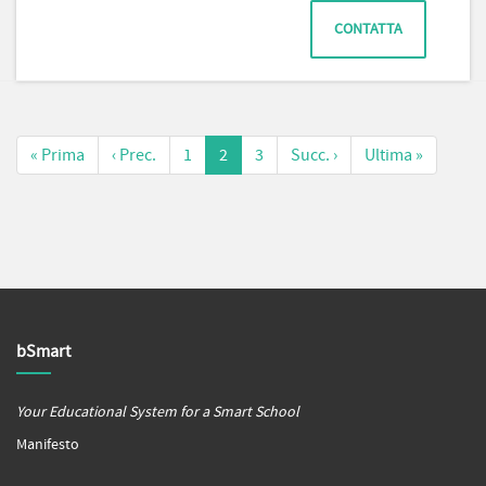
CONTATTA
« Prima
‹ Prec.
1
2
3
Succ. ›
Ultima »
bSmart
Your Educational System for a Smart School
Manifesto