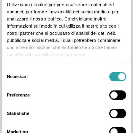
Utilizziamo i cookie per personalizzare contenuti ed
annunci, per fornire funzionalità dei social media e per
analizzare il nostro traffico. Condividiamo inoltre
informazioni sul modo in cui utilizza il nostro sito con i
nostri partner che si occupano di analisi dei dati web,
pubblicità e social media, i quali potrebbero combinarle
Adriana P.
con altre informazioni che ha fornito loro o che hanno
raccolto dal suo utilizzo dei loro servizi.
98
LEZIONI COMPLETATE
1
RECENSIONE
Arte
,
Lingue straniere
,
Materie umanistiche
,
Selezione
Maturità
,
Scienze
,
Scienze sociali
,
Biologia
,
Diritto
,
Necessari
del
Economia
,
Filosofia
,
Francese
,
Inglese
,
Italiano
,
consenso
Latino
,
Matematica
,
Prima prova di italiano
,
Preferenze
Scienze della terra
,
Spagnolo
,
Storia
,
Storia dell'arte
Statistiche
Marketing