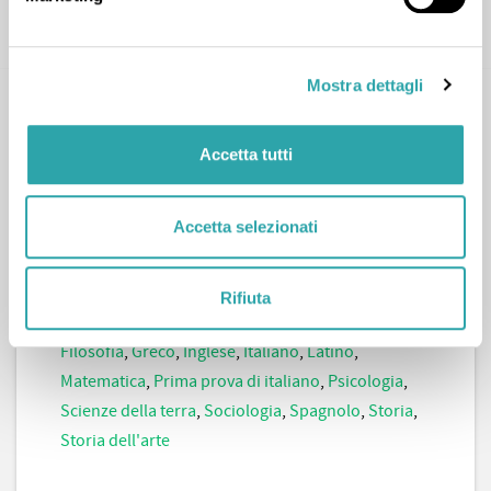
CONTATTA
Mostra dettagli
Accetta tutti
Accetta selezionati
Gioia R.
Arte
,
Lingue straniere
,
Materie umanistiche
,
Rifiuta
Maturità
,
Scienze
,
Scienze sociali
,
Biologia
,
Diritto
,
Filosofia
,
Greco
,
Inglese
,
Italiano
,
Latino
,
Matematica
,
Prima prova di italiano
,
Psicologia
,
Scienze della terra
,
Sociologia
,
Spagnolo
,
Storia
,
Storia dell'arte