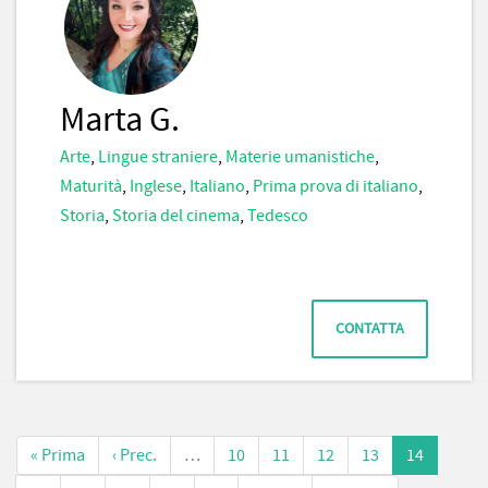
Marta G.
Arte
,
Lingue straniere
,
Materie umanistiche
,
Maturità
,
Inglese
,
Italiano
,
Prima prova di italiano
,
Storia
,
Storia del cinema
,
Tedesco
CONTATTA
« Prima
‹ Prec.
…
10
11
12
13
14