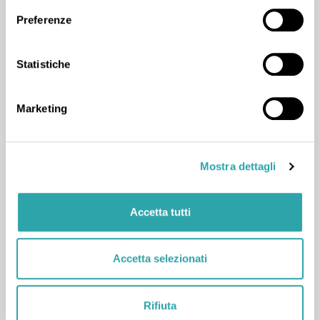
Preferenze
CONTATTA
Statistiche
Marketing
Mostra dettagli
Maria M.
Accetta tutti
Materie tecniche
,
Scienze
,
Biologia
,
Chimica
,
Accetta selezionati
Matematica
,
Scienze della terra
,
Tecnologia
Rifiuta