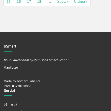
15
16
17
18
…
Succ. ›
Ultima »
bSmart
Your Educational System for a Smart School
Manifesto
Made by bSmart Labs srl
P.IVA: 03728130968
Servizi
bSmart.it