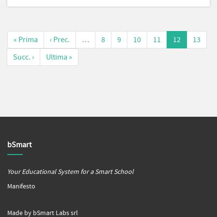
« Prima
‹ Prec.
…
8
9
10
11
12
13
Succ. ›
Ultima »
bSmart
Your Educational System for a Smart School
Manifesto
Made by bSmart Labs srl