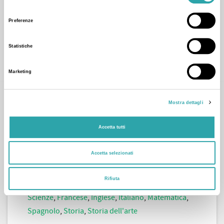
del
Matematica
,
Tecnologia
consenso
Preferenze
Statistiche
CONTATTA
Marketing
Mostra dettagli
Accetta tutti
Accetta selezionati
Luisa P.
Rifiuta
Arte
,
Lingue straniere
,
Materie umanistiche
,
Scienze
,
Francese
,
Inglese
,
Italiano
,
Matematica
,
Spagnolo
,
Storia
,
Storia dell'arte