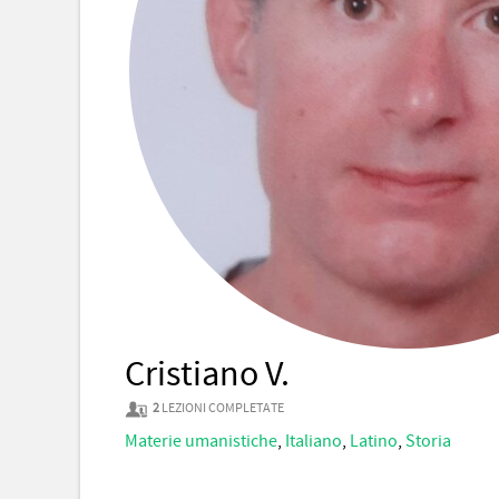
Cristiano V.
2
LEZIONI COMPLETATE
Materie umanistiche
,
Italiano
,
Latino
,
Storia