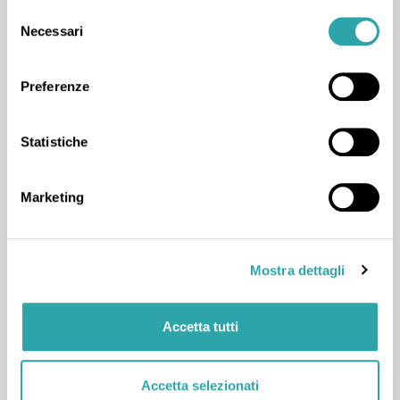
Selezione
della musica); storia; psicologia, sociologia,
Necessari
del
antropologia e pedagogia. Sono plurilaureata (Alma
consenso
Mater Studiorum - Università di Bologna; Università
Preferenze
degli Studi di Ferrara; Conservatorio Girolamo
Frescobaldi di Ferrara) e insegno da molti anni. Ho
Statistiche
insegnato in molte scuole di ogni ordine e grado,
dall'infanzia alle serali, ricoprendo anche il ruolo di
Marketing
docente di sostegno alle medie. Inoltre, ho molta
esperienza nell'insegnamento dell'italiano L2
(insegnamento italiano a stranieri) e alfabetizzazione.
Mostra dettagli
Oggi insegno on-line tutti i giorni all'orario che
preferisci. Per qualsiasi ulteriore informazione non
Accetta tutti
esitare a contattarmi tramite la chat di bSmart.
Accetta selezionati