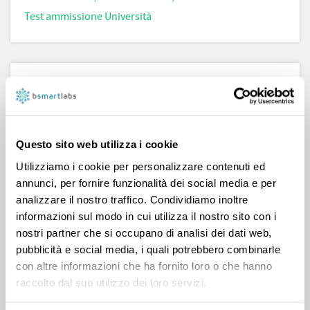
Test ammissione Università
Biografia
Alma Mater Studiorum - Università di Bologna
Facoltà di Lettere e Filosofia
Questo sito web utilizza i cookie
Per molti anni ho lavorato in diverse scuole
Utilizziamo i cookie per personalizzare contenuti ed
statali secondarie di I grado ricoprendo il ruolo
annunci, per fornire funzionalità dei social media e per
di docente di sostegno.
analizzare il nostro traffico. Condividiamo inoltre
informazioni sul modo in cui utilizza il nostro sito con i
Ciao! Mi chiamo Maria e sono qui per aiutarti nello
nostri partner che si occupano di analisi dei dati web,
studio. Il mio punto di forza è la sintesi. Gli schemi il mio
pubblicità e social media, i quali potrebbero combinarle
tramite preferito. Le materie che insegno sono : italiano
con altre informazioni che ha fornito loro o che hanno
(adoro la grammatica e provengo da una solida
raccolto dal suo utilizzo dei loro servizi.
formazione classica); inglese; musica (solfeggio, storia