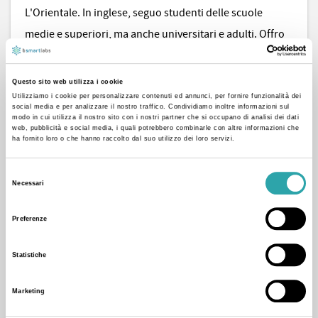
L'Orientale. In inglese, seguo studenti delle scuole
medie e superiori, ma anche universitari e adulti. Offro
lezioni a qualsiasi livello linguistico, da principianti ad
avanzati (ovvero da un livello A1 a un livello C2). In latino
Questo sito web utilizza i cookie
e greco, seguo studenti delle medie (nel caso di studio
Utilizziamo i cookie per personalizzare contenuti ed annunci, per fornire funzionalità dei
social media e per analizzare il nostro traffico. Condividiamo inoltre informazioni sul
del latino come preparazione agli studi liceali) e delle
modo in cui utilizza il nostro sito con i nostri partner che si occupano di analisi dei dati
web, pubblicità e social media, i quali potrebbero combinarle con altre informazioni che
superiori. Per qualsiasi chiarimento, non esitate a
ha fornito loro o che hanno raccolto dal suo utilizzo dei loro servizi.
contattarmi tramite la chat della piattaforma. A presto!
Selezione
Necessari
del
consenso
Preferenze
15 voti positivi e 2 recensioni
Statistiche
Marketing