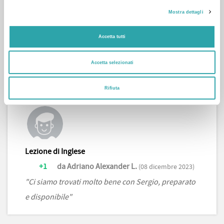
Mostra dettagli
Lezione di Inglese
+1
da Riccardo V.
(21 dicembre 2023)
Accetta tutti
"Sergio è stato davvero bravo, cordiale e molto
professionale. Ti fa sentire a tuo agio e la lezione
Accetta selezionati
con lui è stata davvero piacevole."
Rifiuta
Lezione di Inglese
+1
da Adriano Alexander L.
(08 dicembre 2023)
"Ci siamo trovati molto bene con Sergio, preparato
e disponibile"