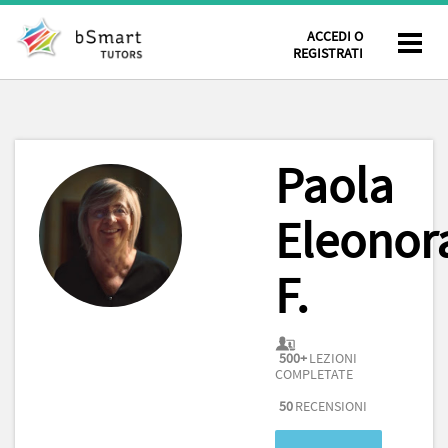
ACCEDI O
REGISTRATI
Paola
Eleonor
F.
500+
LEZIONI
COMPLETATE
50
RECENSIONI