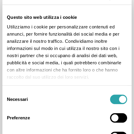
testerà gli studenti del primo anno della scuola
secondaria di secondo grado. Collaborazioni effettuate
Questo sito web utilizza i cookie
con l'Università di Pavia, l'Università di Modena e Reggio
Utilizziamo i cookie per personalizzare contenuti ed
Emilia, l'ITD-CNR di Genova, vari USP e USR. Autrice di
annunci, per fornire funzionalità dei social media e per
analizzare il nostro traffico. Condividiamo inoltre
mappe grammaticali e pubblicazioni sui DSA per case
informazioni sul modo in cui utilizza il nostro sito con i
editrici. Da tredici anni realizzo inoltre un progetto
nostri partner che si occupano di analisi dei dati web,
inedito rivolto agli studenti DSA della scuola secondaria
pubblicità e social media, i quali potrebbero combinarle
di primo e secondo grado, che ha luogo per due
con altre informazioni che ha fornito loro o che hanno
raccolto dal suo utilizzo dei loro servizi.
settimane a luglio solitamente in UK - la scorsa estate in
Italia a causa della pandemia - ed è mirato al
Selezione
consolidamento delle abilità di Listening e Speaking,
Necessari
del
nonché alla preparazione degli Esami di Stato (lingua
consenso
inglese) dell'anno scolastico successivo.
Preferenze