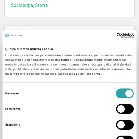
Sociologia
,
Storia
Biografia
Questo sito web utilizza i cookie
Università degli studi di Cassino
Utilizziamo i cookie per personalizzare contenuti ed annunci, per fornire funzionalità dei
Scienze della comunicazione
social media e per analizzare il nostro traffico. Condividiamo inoltre informazioni sul
modo in cui utilizza il nostro sito con i nostri partner che si occupano di analisi dei dati
web, pubblicità e social media, i quali potrebbero combinarle con altre informazioni che
Sono laureata con master in Bisogni Educativi Speciali,
ha fornito loro o che hanno raccolto dal suo utilizzo dei loro servizi.
ho esperienza pluriennale con alunni di elementari
medie e superiori, anche con difficoltà di
Selezione
Necessari
del
apprendimento e in lingua straniera, avendo lavorato
consenso
presso privati e case famiglia. Sono empatica, paziente e
Preferenze
fortemente orientata agli obiettivi. Possiamo
Statistiche
personalizzare insieme un piano di studi e di
apprendimento più funzionale alle esigenze personali.