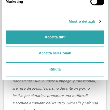
Marketing
+1
da Elisabetta B.
(10 febbraio 2026)
"MOLTO CHIARO E DISPONIBILE"
Mostra dettagli
Accetta tutti
Lezione di Tecnologia
Accetta selezionati
+1
da Greta Gabriele G.
(07 gennaio 2026)
"Volevo ringraziare pubblicamente questo Tutor
Rifiuta
per l'eccezionale supporto dato a mio figlio.
Nonostante i suoi numerosi impegni professionali,
si è reso disponibile persino durante un giorno
festivo per aiutarlo a preparare una verifica di
Macchine e Impianti del Nautico. Oltre alla profonda