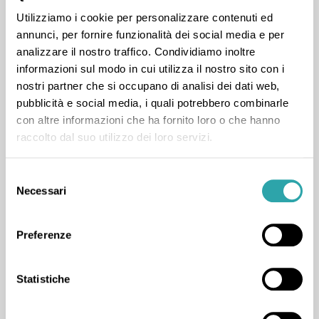
Utilizziamo i cookie per personalizzare contenuti ed
annunci, per fornire funzionalità dei social media e per
43 voti positivi e 7 recensioni
analizzare il nostro traffico. Condividiamo inoltre
informazioni sul modo in cui utilizza il nostro sito con i
nostri partner che si occupano di analisi dei dati web,
pubblicità e social media, i quali potrebbero combinarle
con altre informazioni che ha fornito loro o che hanno
raccolto dal suo utilizzo dei loro servizi.
Lezione di Fisica
+1
da Lorenzo M.
(15 giugno 2026)
Selezione
"è stato molto disponibile e chiaro durante le
Necessari
del
spiegazioni "
consenso
Preferenze
Statistiche
Lezione di Fisica