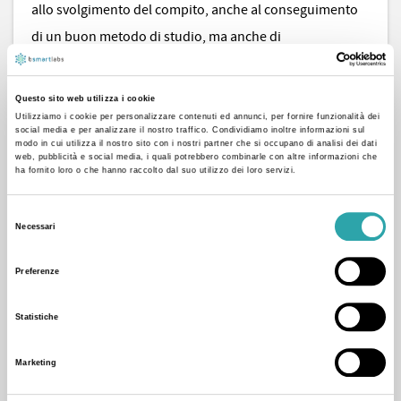
allo svolgimento del compito, anche al conseguimento
di un buon metodo di studio, ma anche di
potenziamento didattico (lettura, scrittura, calcolo etc.).
Seguo bambini e ragazzi di tutte le età e di ogni ordine e
Questo sito web utilizza i cookie
grado. Attualmente sono socia lavoratrice presso un
Utilizziamo i cookie per personalizzare contenuti ed annunci, per fornire funzionalità dei
social media e per analizzare il nostro traffico. Condividiamo inoltre informazioni sul
laboratorio specialistico che opera in convenzione con
modo in cui utilizza il nostro sito con i nostri partner che si occupano di analisi dei dati
web, pubblicità e social media, i quali potrebbero combinarle con altre informazioni che
AID (Associazione Italiana Dislessia). Sono abile con il
ha fornito loro o che hanno raccolto dal suo utilizzo dei loro servizi.
computer (Windows - Mac) , utilizzo e costruisco
Selezione
moltissimi supporti, digitali e non. (mappe mentali,
Necessari
del
concettuali, schemi, grafici etc.). Possiedo la tavoletta
consenso
Preferenze
grafica che uso per rendere lo studio più dinamico e
coinvolgente. Tra i miei punti di forza riconosco:
Statistiche
l'empatia, una buona capacità comunicativa e la
passione reale per questo lavoro.
Marketing