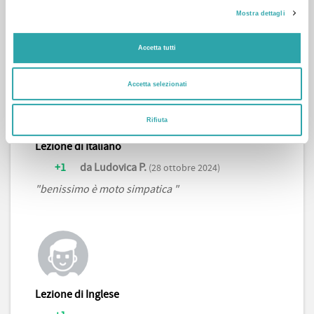
Mostra dettagli
299 voti positivi e 17 recensioni
Accetta tutti
Accetta selezionati
Rifiuta
Lezione di Italiano
+1
da Ludovica P.
(28 ottobre 2024)
"benissimo è moto simpatica "
Lezione di Inglese