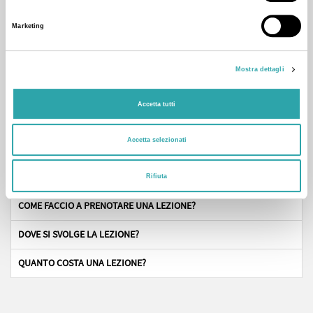
l'acquisizione linguistica. Insieme arriveremo al
Marketing
raggiungimento degli obiettivi prefissati e cercherò di
trasmettervi la mia stressa passione. E' una promessa! :)
Mostra dettagli
Accetta tutti
Domande frequenti
Accetta selezionati
CHI SONO I NOSTRI TUTOR?
Rifiuta
COME FACCIO A PRENOTARE UNA LEZIONE?
DOVE SI SVOLGE LA LEZIONE?
QUANTO COSTA UNA LEZIONE?