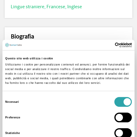
Lingue straniere
,
Francese
,
Inglese
Biografia
Università degli Studi di Napoli "L'Orientale"
Lingue (Inglese - Francese)
Questo sito web utilizza i cookie
Utilizziamo i cookie per personalizzare contenuti ed annunci, per fornire funzionalità dei
social media e per analizzare il nostro traffico. Condividiamo inoltre informazioni sul
Ciao a tutti i miei futuri allievi! :) La grande passione che
modo in cui utilizza il nostro sito con i nostri partner che si occupano di analisi dei dati
web, pubblicità e social media, i quali potrebbero combinarle con altre informazioni che
nutro per la lingua inglese e francese mi ha permesso di
ha fornito loro o che hanno raccolto dal suo utilizzo dei loro servizi.
raggiungere il mio sogno: diventare una docente!
Selezione
Pertanto, propongo lezioni di lingua inglese e francese
Necessari
del
ad alunni/e di ogni ordine e grado, adulti ed aziende.
consenso
Imparare le lingue non è stato mai così semplice!
Preferenze
Cercheremo insieme il metodo d'apprendimento più
Statistiche
efficace, per far si che quest'ultimo possa agevolare