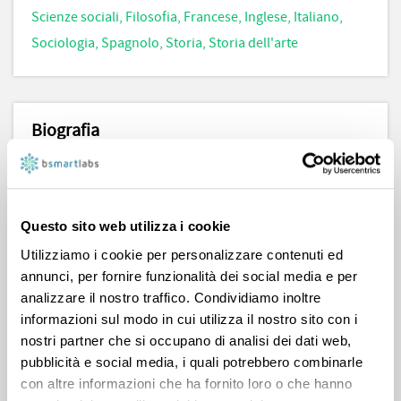
Scienze sociali
,
Filosofia
,
Francese
,
Inglese
,
Italiano
,
Sociologia
,
Spagnolo
,
Storia
,
Storia dell'arte
Biografia
Università degli Studi di Torino
Antropologia Culturale ed Etnologia
Questo sito web utilizza i cookie
Carissimi Mi chiamo Adriana, ho 37 anni e sono laureata
Utilizziamo i cookie per personalizzare contenuti ed
in Antropologia Culturale ed Etnologia. Sono una
annunci, per fornire funzionalità dei social media e per
persona empatica, affidabile, attenta e paziente. Ho
analizzare il nostro traffico. Condividiamo inoltre
pluriennale esperienza nel supporto allo studio e come
informazioni sul modo in cui utilizza il nostro sito con i
tutor linguistico, avendo seguito sia singoli allievi che
nostri partner che si occupano di analisi dei dati web,
pubblicità e social media, i quali potrebbero combinarle
classi di studenti. Ho lavorato per un anno come
con altre informazioni che ha fornito loro o che hanno
docente di sostegno in un Liceo. Mi rendo disponibile