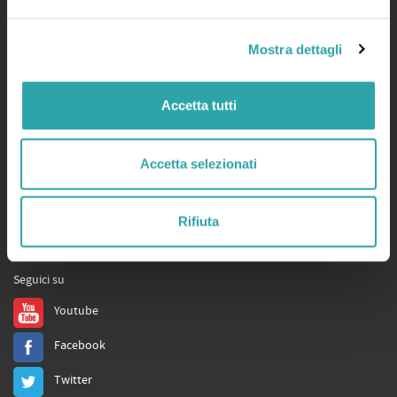
Servizi
Mostra dettagli
bSmart.it
bSmart Books
Accetta tutti
Tutors
Store
Accetta selezionati
Assistenza
Privacy
,
Cookie Policy
e
Condizioni d'uso
,
Qualificazioni
Rifiuta
Social
Seguici su
Youtube
Facebook
Twitter