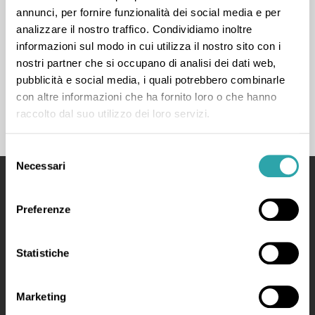
annunci, per fornire funzionalità dei social media e per
analizzare il nostro traffico. Condividiamo inoltre
« Prima
‹ Prec.
…
5
6
7
8
Succ. ›
informazioni sul modo in cui utilizza il nostro sito con i
nostri partner che si occupano di analisi dei dati web,
Ultima »
pubblicità e social media, i quali potrebbero combinarle
con altre informazioni che ha fornito loro o che hanno
raccolto dal suo utilizzo dei loro servizi.
Selezione
Necessari
del
consenso
bSmart
Preferenze
Your Educational System for a Smart School
Statistiche
Manifesto
Made by bSmart Labs srl
Marketing
P.IVA: 03728130968