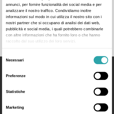
annunci, per fornire funzionalità dei social media e per
analizzare il nostro traffico. Condividiamo inoltre
« Prima
‹ Prec.
…
11
12
13
Succ. ›
informazioni sul modo in cui utilizza il nostro sito con i
nostri partner che si occupano di analisi dei dati web,
Ultima »
pubblicità e social media, i quali potrebbero combinarle
con altre informazioni che ha fornito loro o che hanno
raccolto dal suo utilizzo dei loro servizi.
Selezione
Necessari
del
consenso
bSmart
Preferenze
Your Educational System for a Smart School
Statistiche
Manifesto
Made by bSmart Labs srl
Marketing
P.IVA: 03728130968