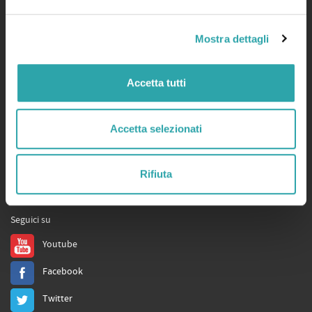
Servizi
Mostra dettagli
bSmart.it
bSmart Books
Accetta tutti
Tutors
Store
Accetta selezionati
Assistenza
Privacy
,
Cookie Policy
e
Condizioni d'uso
,
Qualificazioni
Rifiuta
Social
Seguici su
Youtube
Facebook
Twitter