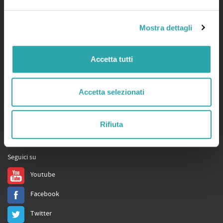
Servizi
Mostra dettagli
bSmart.it
bSmart Books
Accetta tutti
Tutors
Store
Accetta selezionati
Assistenza
Privacy
,
Cookie Policy
e
Condizioni d'uso
,
Qualificazioni
Rifiuta
Social
Seguici su
Youtube
Facebook
Twitter