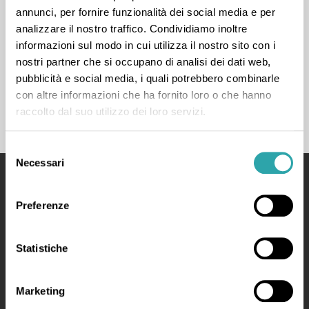
annunci, per fornire funzionalità dei social media e per
analizzare il nostro traffico. Condividiamo inoltre
« Prima
‹ Prec.
…
8
9
10
Succ. ›
informazioni sul modo in cui utilizza il nostro sito con i
nostri partner che si occupano di analisi dei dati web,
Ultima »
pubblicità e social media, i quali potrebbero combinarle
con altre informazioni che ha fornito loro o che hanno
raccolto dal suo utilizzo dei loro servizi.
Selezione
Necessari
del
consenso
bSmart
Preferenze
Your Educational System for a Smart School
Statistiche
Manifesto
Made by bSmart Labs srl
Marketing
P.IVA: 03728130968