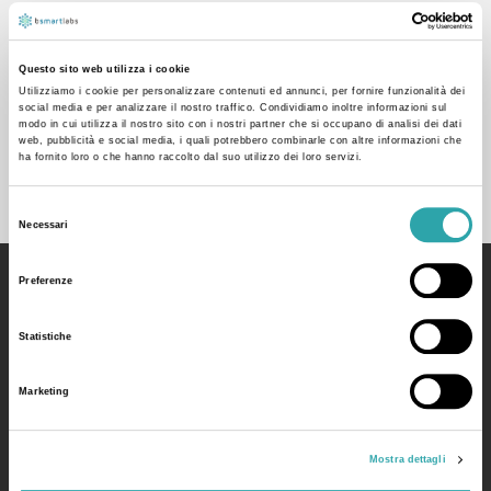
« Prima
‹ Prec.
…
7
8
9
10
Succ. ›
Questo sito web utilizza i cookie
Utilizziamo i cookie per personalizzare contenuti ed annunci, per fornire funzionalità dei
Ultima »
social media e per analizzare il nostro traffico. Condividiamo inoltre informazioni sul
modo in cui utilizza il nostro sito con i nostri partner che si occupano di analisi dei dati
web, pubblicità e social media, i quali potrebbero combinarle con altre informazioni che
ha fornito loro o che hanno raccolto dal suo utilizzo dei loro servizi.
Selezione
Necessari
del
consenso
Preferenze
bSmart
Statistiche
Your Educational System for a Smart School
Marketing
Manifesto
Made by bSmart Labs srl
Mostra dettagli
P.IVA: 03728130968