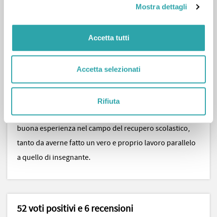
Mostra dettagli
LATINO, ITALIANO, STORIA e GEOGRAFIA, ma grazie ad
un'ampia formazione umanistica spazio anche nel
Accetta tutti
campo delle SCIENZE UMANE, della FILOSOFIA e STORIA
DELL'ARTE. Ho frequentato il conservatorio e posso dare
Accetta selezionati
semplici lezioni di musica per quanto riguarda la scuola
media. Sono una persona molto innovativa e al passo
con le più recenti tecnologie, soprattutto per quanto
Rifiuta
riguarda l'area DSA. Da anni posso dire di vantare una
buona esperienza nel campo del recupero scolastico,
tanto da averne fatto un vero e proprio lavoro parallelo
a quello di insegnante.
52 voti positivi e 6 recensioni