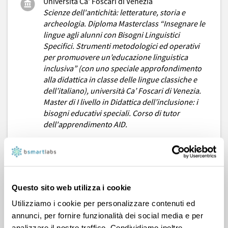
Università Ca' Foscari di Venezia
Scienze dell'antichità: letterature, storia e
archeologia. Diploma Masterclass “Insegnare le
lingue agli alunni con Bisogni Linguistici
Specifici. Strumenti metodologici ed operativi
per promuovere un’educazione linguistica
inclusiva” (con uno speciale approfondimento
alla didattica in classe delle lingue classiche e
dell’italiano), università Ca’ Foscari di Venezia.
Master di I livello in Didattica dell’inclusione: i
bisogni educativi speciali. Corso di tutor
dell'apprendimento AID.
Ho frequentato uno specifico corso promossa da
AID (associazione italiana dislessia) ottenendo la
qualifica di tutor dell'apprendimento; inoltre ho
frequentato vari master sulle tematiche più varie
Questo sito web utilizza i cookie
inerenti ai disturbi dell'apprendimento.
Utilizziamo i cookie per personalizzare contenuti ed
Mi chiamo Michela, insegno lettere (italiano, storia e
annunci, per fornire funzionalità dei social media e per
geografia, greco e latino). Da alcuni anni sono docente
analizzare il nostro traffico. Condividiamo inoltre