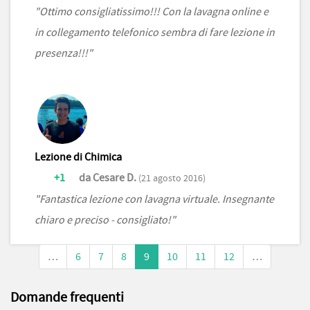
"Ottimo consigliatissimo!!! Con la lavagna online e
in collegamento telefonico sembra di fare lezione in
presenza!!!"
Lezione di Chimica
+1
da Cesare D.
(21 agosto 2016)
"Fantastica lezione con lavagna virtuale. Insegnante
chiaro e preciso - consigliato!"
…
6
7
8
9
10
11
12
…
Domande frequenti