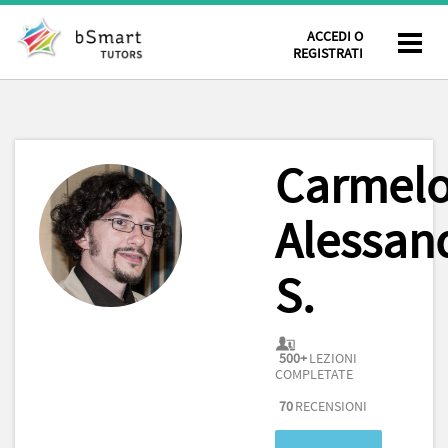
ACCEDI O
REGISTRATI
Carmel
Alessan
S.
500+
LEZIONI
COMPLETATE
70
RECENSIONI