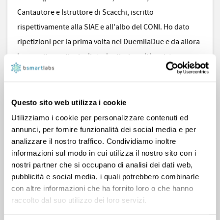
Cantautore e Istruttore di Scacchi, iscritto
rispettivamente alla SIAE e all'albo del CONI. Ho dato
ripetizioni per la prima volta nel DuemilaDue e da allora
ho seguito centinaia di studenti, ai quali ho visto
conseguire ottimi risultati (oltre il 95% di successo), da
idoneità, esami di maturità, test d'ammissione
universitari, esami universitari, fino alla tesi di laurea.
Questo sito web utilizza i cookie
Contattami per avere maggiori informazioni e se hai
Utilizziamo i cookie per personalizzare contenuti ed
bisogno di una mano per superare le tue difficoltà.
annunci, per fornire funzionalità dei social media e per
analizzare il nostro traffico. Condividiamo inoltre
informazioni sul modo in cui utilizza il nostro sito con i
nostri partner che si occupano di analisi dei dati web,
pubblicità e social media, i quali potrebbero combinarle
686 voti positivi e 70 recensioni
con altre informazioni che ha fornito loro o che hanno
raccolto dal suo utilizzo dei loro servizi.