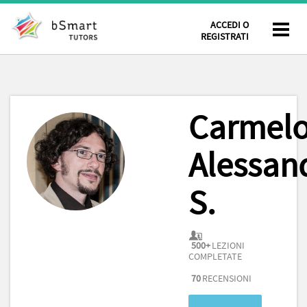
ACCEDI O
REGISTRATI
Carmel
Alessan
S.
500+
LEZIONI
COMPLETATE
70
RECENSIONI