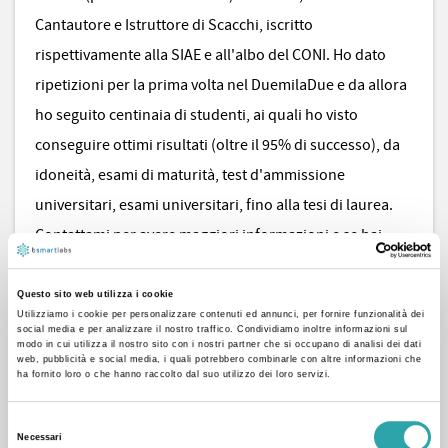
Cantautore e Istruttore di Scacchi, iscritto
rispettivamente alla SIAE e all'albo del CONI. Ho dato
ripetizioni per la prima volta nel DuemilaDue e da allora
ho seguito centinaia di studenti, ai quali ho visto
conseguire ottimi risultati (oltre il 95% di successo), da
idoneità, esami di maturità, test d'ammissione
universitari, esami universitari, fino alla tesi di laurea.
Contattami per avere maggiori informazioni e se hai
bisogno di una mano per superare le tue difficoltà.
Questo sito web utilizza i cookie
Utilizziamo i cookie per personalizzare contenuti ed annunci, per fornire funzionalità dei
social media e per analizzare il nostro traffico. Condividiamo inoltre informazioni sul
modo in cui utilizza il nostro sito con i nostri partner che si occupano di analisi dei dati
web, pubblicità e social media, i quali potrebbero combinarle con altre informazioni che
686 voti positivi e 70 recensioni
ha fornito loro o che hanno raccolto dal suo utilizzo dei loro servizi.
Selezione
Necessari
del