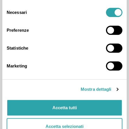
Selezione
Necessari
del
consenso
Preferenze
Lezione di Matematica
Statistiche
+1
da Antonio A.
(03 ottobre 2025)
"come sempre bravissima, è il mio punto di
Marketing
riferimento. "
Mostra dettagli
Accetta tutti
Lezione di Matematica
+1
da Matilde M.
(01 ottobre 2025)
Accetta selezionati
"Molto bene "