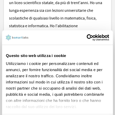
un liceo scientifico statale, da più di trent'anni. Ho una
lunga esperienza sia con lezioni universitarie che
scolastiche di qualsiasi livello in matematica, fisica,
statistica e informatica. Ho l'abilitazione
all'insegnamento in matematica e fisica ed in
informatica. Collaboro con la piattaforma Bsmart da una
decina di anni ed ho supportato numerosi studenti sia
Questo sito web utilizza i cookie
con percorsi prestabiliti dagli stessi con una o più
Utilizziamo i cookie per personalizzare contenuti ed
lezioni fisse settimanali che con pacchetti di lezioni
annunci, per fornire funzionalità dei social media e per
finalizzate ad una verifica scritta o orale, al superamento
analizzare il nostro traffico. Condividiamo inoltre
di un esame universitario o semplicemente
informazioni sul modo in cui utilizza il nostro sito con i
all'approfondimento o al recupero di una tematica.
nostri partner che si occupano di analisi dei dati web,
pubblicità e social media, i quali potrebbero combinarle
con altre informazioni che ha fornito loro o che hanno
raccolto dal suo utilizzo dei loro servizi.
2418 voti positivi e 166 recensioni