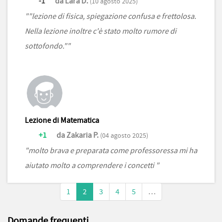
-1
da Lara D.
(10 agosto 2025)
""lezione di fisica, spiegazione confusa e frettolosa.
Nella lezione inoltre c'è stato molto rumore di
sottofondo.""
Lezione di Matematica
+1
da Zakaria P.
(04 agosto 2025)
"molto brava e preparata come professoressa mi ha
aiutato molto a comprendere i concetti "
1
2
3
4
5
…
Domande frequenti