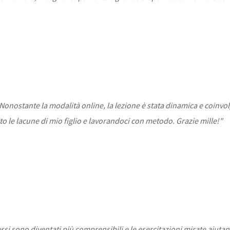
Nonostante la modalità online, la lezione è stata dinamica e coinvo
to le lacune di mio figlio e lavorandoci con metodo. Grazie mille!"
si sono diventati più comprensibili e le esercitazioni mirate aiuta