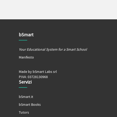
bSmart
Your Educational System for a Smart School
Manifesto
Made by bSmart Labs srl
P.IVA: 03728130968
Servizi
bSmart.it
bSmart Books
Tutors