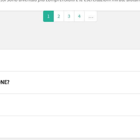
1
2
3
4
…
ONE?