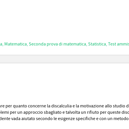
ca
,
Matematica
,
Seconda prova di matematica
,
Statistica
,
Test ammis
e per quanto concerne la discalculia e la motivazione allo studio de
blemi per un approccio sbagliato e talvolta un rifiuto per queste disci
dente vada aiutato secondo le esigenze specifiche e con un metodo